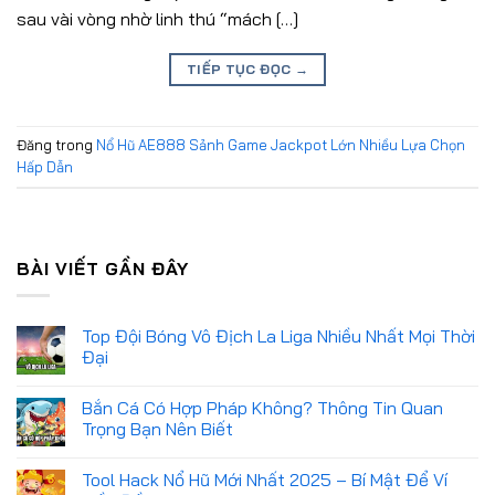
sau vài vòng nhờ linh thú “mách […]
TIẾP TỤC ĐỌC
→
Đăng trong
Nổ Hũ AE888 Sảnh Game Jackpot Lớn Nhiều Lựa Chọn
Hấp Dẫn
BÀI VIẾT GẦN ĐÂY
Top Đội Bóng Vô Địch La Liga Nhiều Nhất Mọi Thời
Đại
Bắn Cá Có Hợp Pháp Không? Thông Tin Quan
Trọng Bạn Nên Biết
Tool Hack Nổ Hũ Mới Nhất 2025 – Bí Mật Để Ví