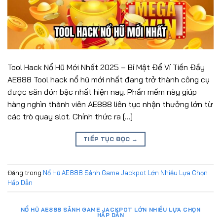
Tool Hack Nổ Hũ Mới Nhất 2025 – Bí Mật Để Ví Tiền Đầy
AE888 Tool hack nổ hũ mới nhất đang trở thành công cụ
được săn đón bậc nhất hiện nay. Phần mềm này giúp
hàng nghìn thành viên AE888 liên tục nhận thưởng lớn từ
các trò quay slot. Chính thức ra […]
TIẾP TỤC ĐỌC
→
Đăng trong
Nổ Hũ AE888 Sảnh Game Jackpot Lớn Nhiều Lựa Chọn
Hấp Dẫn
NỔ HŨ AE888 SẢNH GAME JACKPOT LỚN NHIỀU LỰA CHỌN
HẤP DẪN