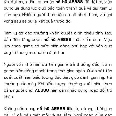
Khi đạt mục tiêu lợi nhuận
nổ hũ AE888
đã đặt ra, việc
dừng lại đúng lúc giúp bảo toàn thành quả và giữ tâm lý
tích cực. Nhiều người thua sâu do cố chơi thêm, vì nghĩ
vòng sau sẽ bù lại kết quả trước đó.
Tâm lý gỡ gạc thường khiến quyết định thiếu tỉnh táo,
dẫn đến tăng cược
nổ hũ AE888
mất kiểm soát. Việc
lựa chọn game có mức biến động phù hợp với vốn giúp
duy trì thời gian chơi ổn định hơn.
Người vốn nhỏ nên ưu tiên game trả thưởng đều, tránh
game biến động mạnh trong thời gian ngắn. Quan sát tần
suất xuất hiện biểu tượng đặc biệt giúp đánh giá nhịp trả
thưởng của máy. Khi biểu tượng thưởng xuất hiện thưa
dần, người chơi
AE888
nên cân nhắc dừng hoặc đổi trò
khác.
Không nên quay
nổ hũ AE888
liên tục trong thời gian
dài, vì dễ gây mệt mỏi và sai lầm. Nghỉ ngắn giữa các