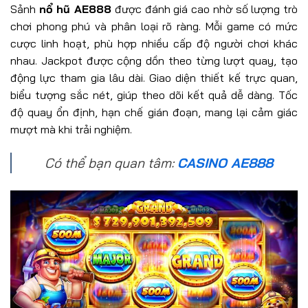
Sảnh
nổ hũ AE888
được đánh giá cao nhờ số lượng trò
chơi phong phú và phân loại rõ ràng. Mỗi game có mức
cược linh hoạt, phù hợp nhiều cấp độ người chơi khác
nhau. Jackpot được cộng dồn theo từng lượt quay, tạo
động lực tham gia lâu dài. Giao diện thiết kế trực quan,
biểu tượng sắc nét, giúp theo dõi kết quả dễ dàng. Tốc
độ quay ổn định, hạn chế gián đoạn, mang lại cảm giác
mượt mà khi trải nghiệm.
Có thể bạn quan tâm:
CASINO AE888