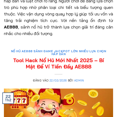
hấp dẫn và luật chơi rõ ràng. Người chơi dễ dàng lựa chọn
trò phù hợp nhờ phân loại chi tiết và biểu tượng quen
thuộc. Việc vận dụng vòng quay hợp lý giúp tối ưu vốn và
tăng trải nghiệm tích cực. Với nền tảng ổn định từ
AE888
, sảnh nổ hũ trở thành lựa chọn giải trí đáng cân
nhắc cho nhiều đối tượng.
NỔ HŨ AE888 SẢNH GAME JACKPOT LỚN NHIỀU LỰA CHỌN
HẤP DẪN
Tool Hack Nổ Hũ Mới Nhất 2025 – Bí
Mật Để Ví Tiền Đầy AE888
ĐĂNG VÀO
22/02/2026
BỞI
ADMIN
22
Th2