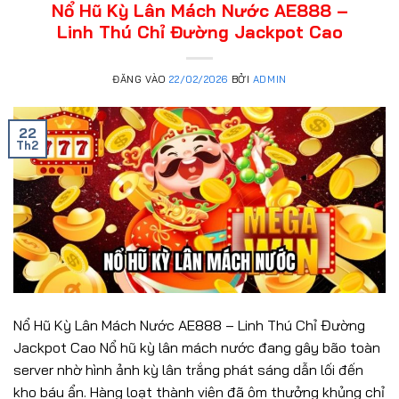
Nổ Hũ Kỳ Lân Mách Nước AE888 –
Linh Thú Chỉ Đường Jackpot Cao
ĐĂNG VÀO
22/02/2026
BỞI
ADMIN
22
Th2
Nổ Hũ Kỳ Lân Mách Nước AE888 – Linh Thú Chỉ Đường
Jackpot Cao Nổ hũ kỳ lân mách nước đang gây bão toàn
server nhờ hình ảnh kỳ lân trắng phát sáng dẫn lối đến
kho báu ẩn. Hàng loạt thành viên đã ôm thưởng khủng chỉ