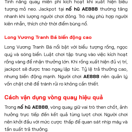
Tính năng quay miễn phí kích hoạt khi xuất hiện biểu
tượng mỏ neo. Jackpot tại
nổ hũ AE888
thường tăng
nhanh khi lượng người chơi đông. Trò này phù hợp người
kiên nhẫn, thích chờ thời điểm bùng nổ.
Long Vương Tranh Bá biến động cao
Long Vương Tranh Bá nổi bật với biểu tượng rồng, ngọc
quý và sóng biển. Luật chơi tập trung vào việc kích hoạt
rồng vàng để nhận thưởng lớn. Khi rồng xuất hiện đủ vị trí,
jackpot sẽ được trao ngay lập tức. Tỷ lệ trả thưởng cao,
nhưng biến động mạnh. Người chơi
AE888
nên quản lý
vốn chặt chẽ để tránh rủi ro không cần thiết.
Cách vận dụng vòng quay hiệu quả
Trong
nổ hũ AE888
, vòng quay giữ vai trò then chốt, ảnh
hưởng trực tiếp đến kết quả từng lượt chơi. Người chơi
nên khởi đầu với mức cược thấp để quan sát nhịp máy và
tần suất trả thưởng.