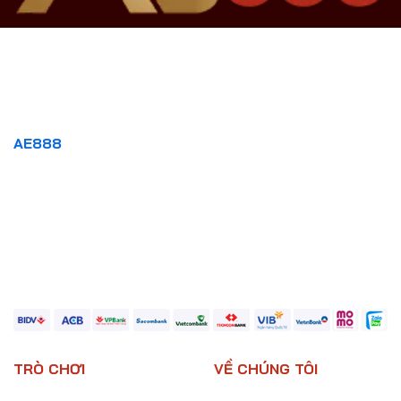
AE888
kiến tạo điểm đến giải trí trên nền tảng số với
danh mục slot đa dạng sắc thái, hình ảnh chân thực,
thao tác mượt, hỗ trợ đa nền tảng, tốc độ phản hồi
nhanh và thường xuyên cải tiến nội dung, mang lại cảm
giác trải nghiệm mới lạ cho người tham gia. #AE888
#AE888game #AE888online #AE888slot #AE888giaitri
#AE888platform #AE888web
TRÒ CHƠI
VỀ CHÚNG TÔI